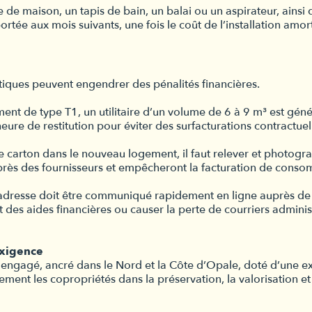
 de maison, un tapis de bain, un balai ou un aspirateur, ainsi 
ortée aux mois suivants, une fois le coût de l’installation amort
iques peuvent engendrer des pénalités financières.
t de type T1, un utilitaire d’un volume de 6 à 9 m³ est générale
eure de restitution pour éviter des surfacturations contractuel
carton dans le nouveau logement, il faut relever et photograp
rès des fournisseurs et empêcheront la facturation de consomm
dresse doit être communiqué rapidement en ligne auprès de la
des aides financières ou causer la perte de courriers administ
exigence
c engagé, ancré dans le Nord et la Côte d’Opale, doté d’une 
t les copropriétés dans la préservation, la valorisation et la