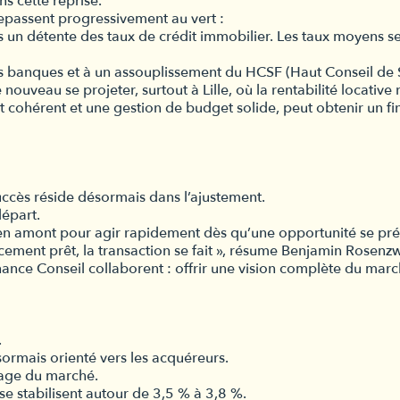
ns cette reprise.
epassent progressivement au vert :
un détente des taux de crédit immobilier. Les taux moyens se 
 banques et à un assouplissement du HCSF (Haut Conseil de St
veau se projeter, surtout à Lille, où la rentabilité locative r
t cohérent et une gestion de budget solide, peut obtenir un f
uccès réside désormais dans l’ajustement.
départ.
 en amont pour agir rapidement dès qu’une opportunité se pré
ancement prêt, la transaction se fait », résume Benjamin Rosenz
nce Conseil collaborent : offrir une vision complète du marché
.
sormais orienté vers les acquéreurs.
rage du marché.
se stabilisent autour de 3,5 % à 3,8 %.