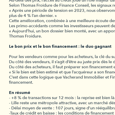
Au-delà des prix, l’accès au crédit joue un rôle majeur da
Selon Thomas Froidure de Finance Conseil, les signaux r
« Après une période de tension en 2023, nous observons 
plus de 4 % l’an dernier. »
Cette amélioration, combinée à une meilleure écoute des
Les primo-accédants comme les investisseurs peuvent de nou
« Aujourd’hui, un bon dossier bien monté, avec un appor
Thomas Froidure.
Le bon prix et le bon financement : le duo gagnant
Pour les vendeurs comme pour les acheteurs, la clé du s
Du côté des vendeurs, il s’agit d’être au juste prix dès le 
Du côté des acheteurs, il faut préparer son financement
« Si le bien est bien estimé et que l’acquéreur a son fin
C’est dans cette logique que Vacherand Immobilier et Fina
financement.
En résumé
- +8 % de transactions sur 12 mois : la reprise est bien là
- Lille reste une métropole attractive, avec un marché dé
- Délai moyen de vente : 107 jours, signe d’un rééquilib
-Taux de crédit en baisse : les conditions de financement 