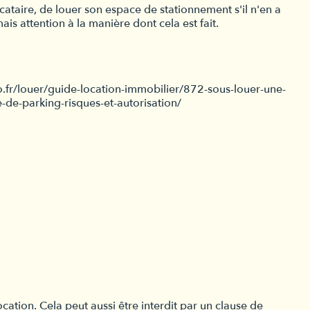
ocataire, de louer son espace de stationnement s'il n'en a
 mais attention à la manière dont cela est fait.
ro.fr/louer/guide-location-immobilier/872-sous-louer-une-
-de-parking-risques-et-autorisation/
cation. Cela peut aussi être interdit par un clause de