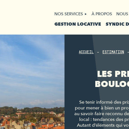
NOS SERVICES
À PROPOS
NOUS
GESTION LOCATIVE
SYNDIC 
ACCUEIL
ESTIMATION
LES PR
BOULOG
Se tenir informé des pr
pour mener à bien un proj
au savoir-faire reconnu d
local : tendances des pr
Autant d’éléments qui vou