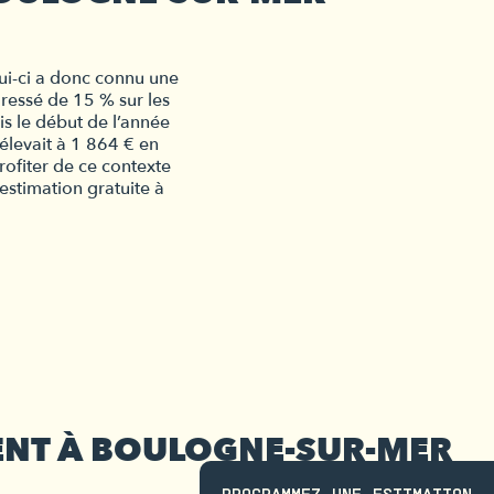
ui-ci a donc connu une 
ressé de 15 % sur les 
s le début de l’année 
’élevait à 1 864 € en 
fiter de ce contexte
estimation gratuite à
ENT À BOULOGNE-SUR-MER
PROGRAMMEZ UNE ESTIMATION