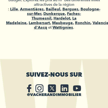
attractives de la région
:
Lille
,
Armentières
,
Bailleul
,
Bergues
,
Boulogne-
sur-Mer
,
Dunkerque
,
Faches-
Thumesnil
,
Hardelot
,
La
Madeleine
,
Lambersart
,
Maubeuge
,
Ronchin
,
Valenci
d'Ascq
et
Wattignies
.
SUIVEZ-NOUS SUR
@VACHERANDIMMOBILIER