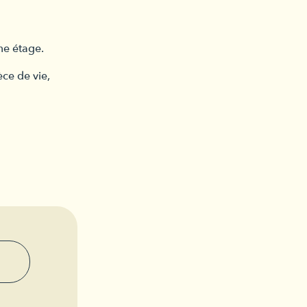
me étage.
èce de vie,