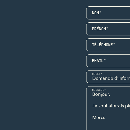
NOM*
PRÉNOM*
TÉLÉPHONE*
EMAIL*
OBJET*
MESSAGE*