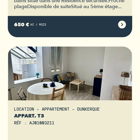
bains situé dans une Résidence sécurisée.Proche
plageDisponible de suiteSitué au 5ème étage...
650 €
HC / MOIS
LOCATION - APPARTEMENT - DUNKERQUE
APPART. T3
RÉF : AJ01003211