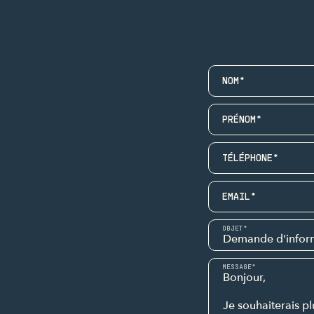
NOM*
PRÉNOM*
TÉLÉPHONE*
EMAIL*
OBJET*
MESSAGE*