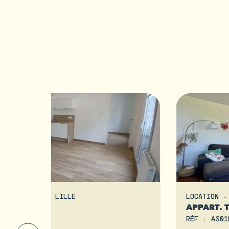
APPARTEMENT - LILLE
LOCATION -
2
APPART. 
32321
RÉF : AS01