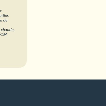
ec
rties
e de
u chaude,
TEOM