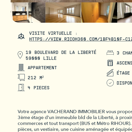
VISITE VIRTUELLE :
HTTPS://VIEW.RICOH360.COM/1BF4B10F-C1
19 BOULEVARD DE LA LIBERTÉ
3 CHA
59000 LILLE
ASCEN
APPARTEMENT
ÉTAGE
212 M²
DISPO
4 PIECES
Votre agence VACHERAND IMMOBILIER vous propose à 
3ème étage d'un immeuble bld de la Liberté, à proximi
commerces et tout transport (BUS et Métro RIHOUR).
pièces, un vestiaire, une cuisine aménagée et équi