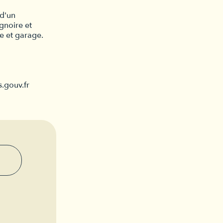
 d'un
gnoire et
e et garage.
s.gouv.fr