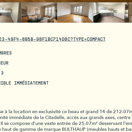
23-49F4-8B5B-98F1BC714D8C?TYPE=COMPACT
MBRES
SEUR
 3
NIBLE IMMÉDIATEMENT
la location en exclusivité ce beau et grand T4 de 212.07m²
té immédiate de la Citadelle, accès aux grands axes, centre v
 Il se compose d'une vaste entrée de 25.07m² desservant l'e
pée haut de gamme de marque BULTHAUP (meubles hauts et bas,