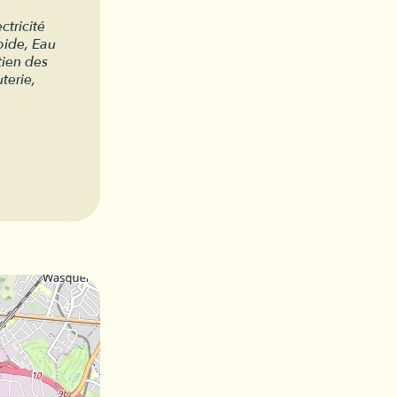
ctricité
oide, Eau
tien des
terie,