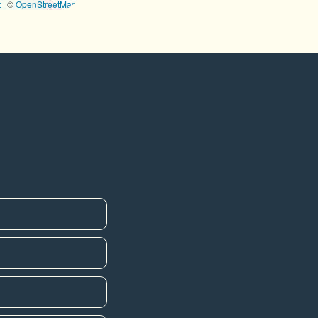
t
|
©
OpenStreetMap