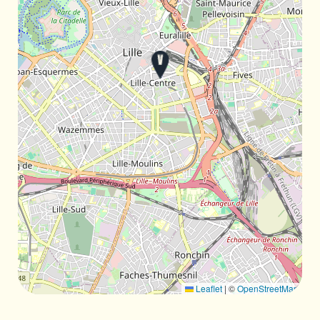
Leaflet
|
©
OpenStreetMap