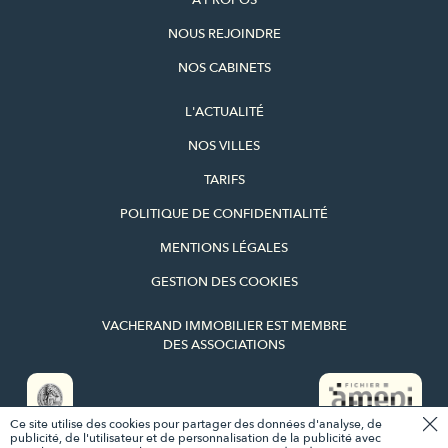
À PROPOS
NOUS REJOINDRE
NOS CABINETS
L'ACTUALITÉ
NOS VILLES
TARIFS
POLITIQUE DE CONFIDENTIALITÉ
MENTIONS LÉGALES
GESTION DES COOKIES
VACHERAND IMMOBILIER EST MEMBRE
DES ASSOCIATIONS
Ce site utilise des cookies pour partager des données d'analyse, de
CE BIEN VOUS INTÉRESSE ?
publicité, de l'utilisateur et de personnalisation de la publicité avec