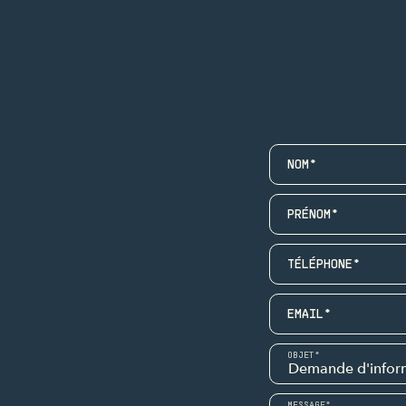
NOM*
PRÉNOM*
TÉLÉPHONE*
EMAIL*
OBJET*
MESSAGE*