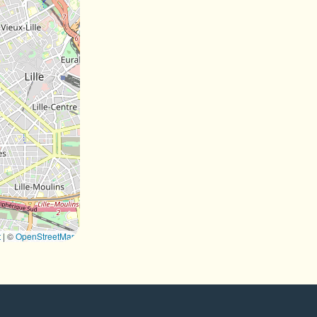
t
|
©
OpenStreetMap