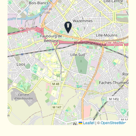
Leaflet
|
©
OpenStreetMap