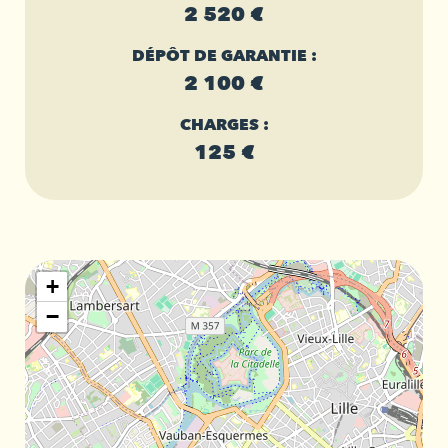
2 520 €
DÉPÔT DE GARANTIE :
2 100 €
CHARGES :
125 €
+
−