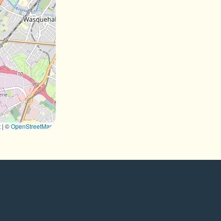
t
|
©
OpenStreetMap