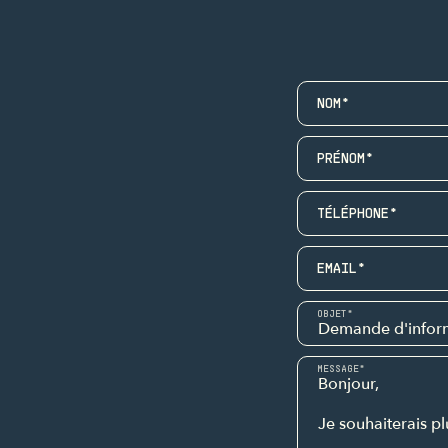
NOM*
PRÉNOM*
TÉLÉPHONE*
EMAIL*
OBJET*
MESSAGE*