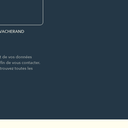
par VACHERAND
nt de vos données
n de vous contacter.
trouvez toutes les