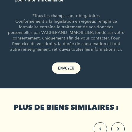
pour traiter ma demande.
*Tous les champs sont obligatoires
Conformément à la législation en vigueur, remplir ce
formulaire entraîne le traitement de vos données
personnelles par VACHERAND IMMOBILIER, fondé sur votre
consentement, uniquement afin de vous contacter. Pour
l’exercice de vos droits, la durée de conservation et tout
autre renseignement, retrouvez toutes les informations
ici
.
ENVOYER
PLUS DE BIENS SIMILAIRES :