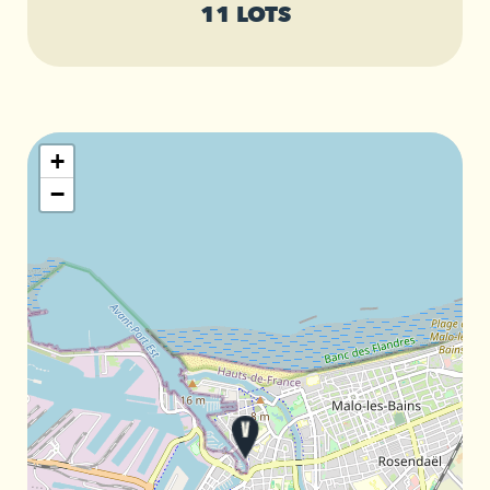
11 LOTS
+
−