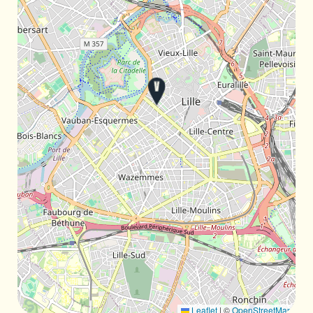
Leaflet
|
©
OpenStreetMap