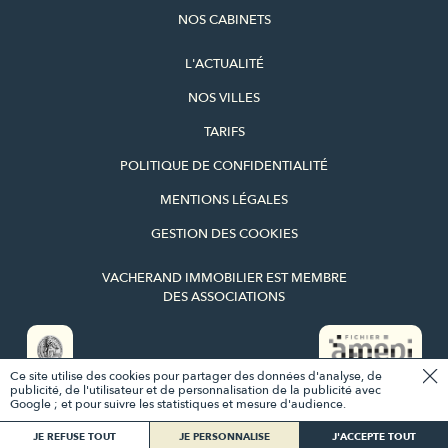
NOS CABINETS
L'ACTUALITÉ
NOS VILLES
TARIFS
POLITIQUE DE CONFIDENTIALITÉ
MENTIONS LÉGALES
GESTION DES COOKIES
VACHERAND IMMOBILIER EST MEMBRE
DES ASSOCIATIONS
Ce site utilise des cookies pour partager des données d'analyse, de
CE BIEN VOUS INTÉRESSE ?
publicité, de l'utilisateur et de personnalisation de la publicité avec
Google ; et pour suivre les statistiques et mesure d'audience.
CONTACTEZ-NOUS
PROGRAMMEZ UNE VISITE
NASH AND YOUNG
JE REFUSE TOUT
JE PERSONNALISE
J'ACCEPTE TOUT