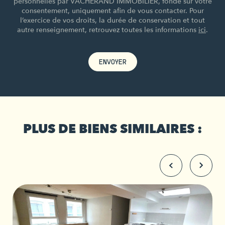
personnelles par VACHERAND IMMOBILIER, fondé sur votre
consentement, uniquement afin de vous contacter. Pour
l’exercice de vos droits, la durée de conservation et tout
autre renseignement, retrouvez toutes les informations
ici
.
ENVOYER
PLUS DE BIENS SIMILAIRES :