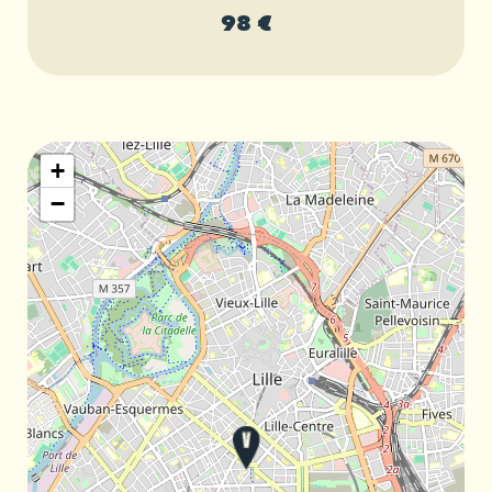
98 €
+
−