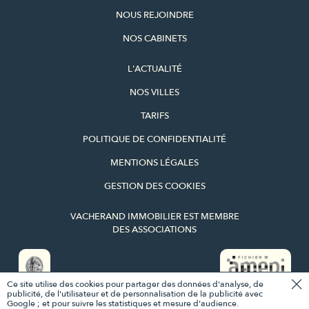
NOUS REJOINDRE
NOS CABINETS
L'ACTUALITÉ
NOS VILLES
TARIFS
POLITIQUE DE CONFIDENTIALITÉ
MENTIONS LÉGALES
GESTION DES COOKIES
VACHERAND IMMOBILIER EST MEMBRE
DES ASSOCIATIONS
Ce site utilise des cookies pour partager des données d'analyse, de
CE BIEN VOUS INTÉRESSE ?
publicité, de l'utilisateur et de personnalisation de la publicité avec
Google ; et pour suivre les statistiques et mesure d'audience.