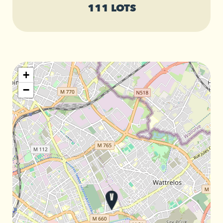
111 LOTS
+
−