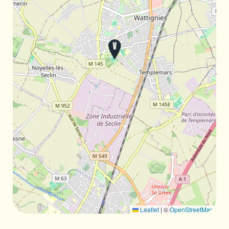
Leaflet
|
©
OpenStreetMap