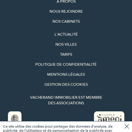
À PROPOS
NOUS REJOINDRE
NOS CABINETS
L'ACTUALITÉ
NOS VILLES
TARIFS
POLITIQUE DE CONFIDENTIALITÉ
MENTIONS LÉGALES
GESTION DES COOKIES
VACHERAND IMMOBILIER EST MEMBRE
DES ASSOCIATIONS
Ce site utilise des cookies pour partager des données d'analyse, de
CE BIEN VOUS INTÉRESSE ?
publicité, de l'utilisateur et de personnalisation de la publicité avec