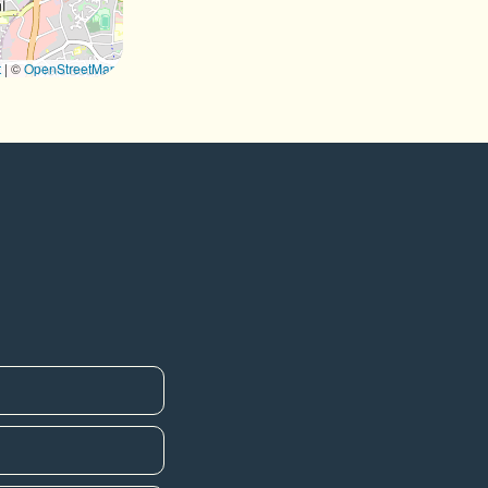
t
|
©
OpenStreetMap