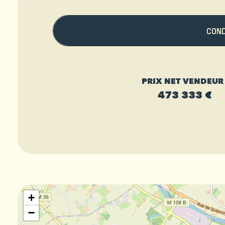
CON
PRIX NET VENDEUR 
473 333 €
+
−