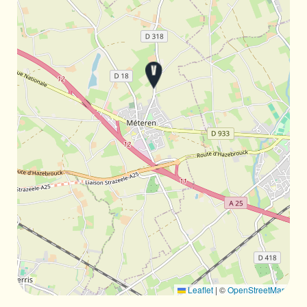
Leaflet
|
©
OpenStreetMap