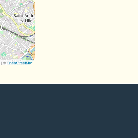
t
|
©
OpenStreetMap