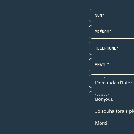
NOM*
PRÉNOM*
TÉLÉPHONE*
EMAIL*
OBJET*
MESSAGE*