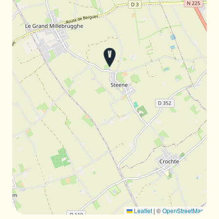
Leaflet
|
©
OpenStreetMap