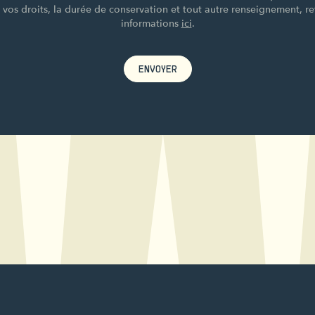
e vos droits, la durée de conservation et tout autre renseignement, re
informations
ici
.
ENVOYER