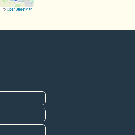
t
|
©
OpenStreetMap