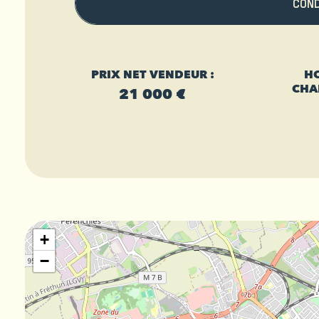
CON
PRIX NET VENDEUR :
HO
CHA
21 000 €
+
−