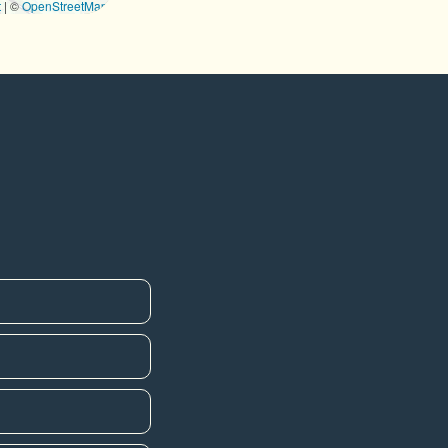
t
|
©
OpenStreetMap