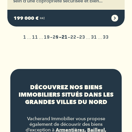
sein d'une copropriété sécurisée et bien...
199 000 €
HAI
1
11
19
20
21
22
23
31
33
DÉCOUVREZ NOS BIENS
IMMOBILIERS SITUÉS DANS LES
GRANDES VILLES DU NORD
Vacherand Immobilier vous propose
également de découvrir des biens
d’exception à
Armentières
,
Bailleul
,