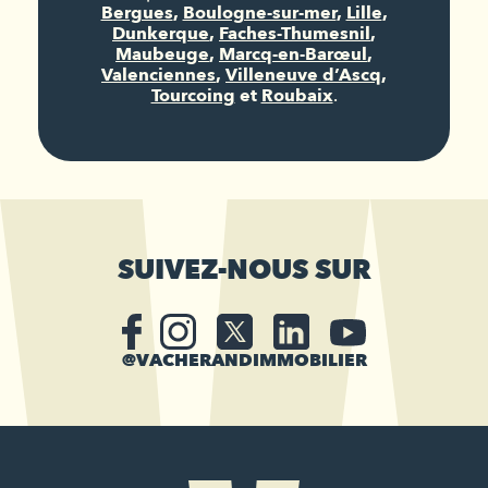
Bergues
,
Boulogne-sur-mer
,
Lille
,
Dunkerque
,
Faches-Thumesnil
,
Maubeuge
,
Marcq-en-Barœul
,
Valenciennes
,
Villeneuve d’Ascq
,
Tourcoing
et
Roubaix
.
SUIVEZ-NOUS SUR
@VACHERANDIMMOBILIER