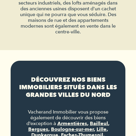
secteurs industriels, des lofts aménagés dans
des anciennes usines disposent d’un cachet
unique qui ne pourra que vous séduire. Des
maisons de rue et des appartements
modernes sont également en vente dans le
centre-ville.
DÉCOUVREZ NOS BIENS
IMMOBILIERS SITUÉS DANS LES
GRANDES VILLES DU NORD
Vacherand Immobilier vous propose
également de découvrir des biens
d’exception à
Armentières
,
Bailleul
,
Bergues
,
Boulogne-sur-mer
,
Lille
,
Dunkerque
,
Faches-Thumesnil
,