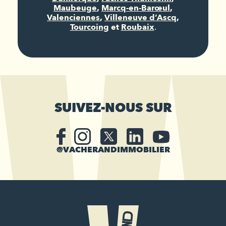
Maubeuge
,
Marcq-en-Barœul
,
Valenciennes
,
Villeneuve d’Ascq
,
Tourcoing
et
Roubaix
.
SUIVEZ-NOUS SUR
@VACHERANDIMMOBILIER