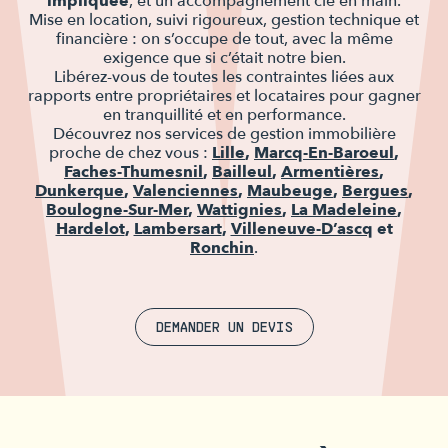
impliquée
, et un accompagnement clé en main.
Mise en location, suivi rigoureux, gestion technique et
financière : on s’occupe de tout, avec la même
exigence que si c’était notre bien.
Libérez-vous de toutes les contraintes liées aux
rapports entre propriétaires et locataires pour gagner
en tranquillité et en performance.
Découvrez nos services de gestion immobilière
proche de chez vous :
Lille
,
Marcq-En-Baroeul
,
Faches-Thumesnil
,
Bailleul
,
Armentières
,
Dunkerque
,
Valenciennes
,
Maubeuge
,
Bergues
,
Boulogne-Sur-Mer
,
Wattignies
,
La Madeleine
,
Hardelot
,
Lambersart
,
Villeneuve-D’ascq
et
Ronchin
.
DEMANDER UN DEVIS