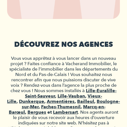
DÉCOUVREZ NOS AGENCES
Vous vous apprêtez à vous lancer dans un nouveau
projet ? Faites confiance à Vacherand Immobilier, le
spécialiste de l’immobilier dans les départements du
Nord et du Pas-de-Calais ! Vous souhaitez nous
rencontrer afin que nous puissions discuter de vive
voix ? Rendez-vous dans l’agence la plus proche de
chez vous ! Nous sommes installés à
Lille-Euralille-
Saint-Sauveur
,
Lille-Vauban
,
Vieux-
Lille
,
Dunkerque
,
Armentières
,
Bailleul
,
Boulogne-
sur-Mer
,
Faches-Thumesnil
,
Marcq-en-
Barœul
,
Bergues
et
Lambersart
. Nos agents auront
le plaisir de vous recevoir aux heures d’ouverture
indiquées sur notre site web. N’hésitez pas à