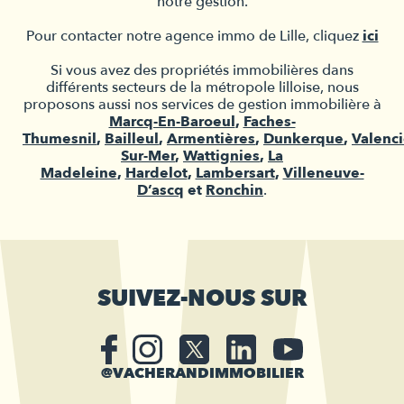
notre gestion.
Pour contacter notre agence immo de Lille, cliquez
ici
Si vous avez des propriétés immobilières dans
différents secteurs de la métropole lilloise, nous
proposons aussi nos services de gestion immobilière à
Marcq-En-Baroeul
,
Faches-
Thumesnil
,
Bailleul
,
Armentières
,
Dunkerque
,
Valenc
Sur-Mer
,
Wattignies
,
La
Madeleine
,
Hardelot
,
Lambersart
,
Villeneuve-
D’ascq
et
Ronchin
.
SUIVEZ-NOUS SUR
@VACHERANDIMMOBILIER