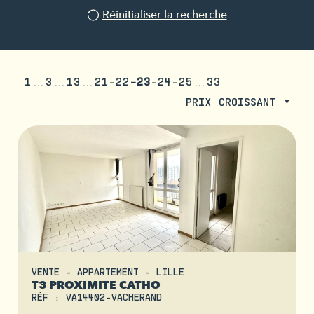
Réinitialiser la recherche
1
3
13
21
22
23
24
25
33
PRIX CROISSANT
VENTE - APPARTEMENT - LILLE
T3 PROXIMITE CATHO
RÉF : VA14402-VACHERAND