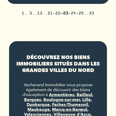
1
3
13
21
22
23
24
25
33
DÉCOUVREZ NOS BIENS
IMMOBILIERS SITUÉS DANS LES
GRANDES VILLES DU NORD
Vacherand Immobilier vous propose
également de découvrir des biens
d’exception à
Armentières
,
Bailleul
,
Bergues
,
Boulogne-sur-mer
,
Lille
,
Dunkerque
,
Faches-Thumesnil
,
Maubeuge
,
Marcq-en-Barœul
,
Valenciennes
,
Villeneuve d’Ascq
,