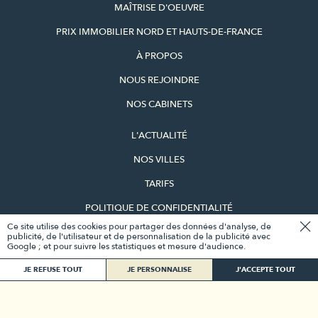
MAÎTRISE D'OEUVRE
PRIX IMMOBILIER NORD ET HAUTS-DE-FRANCE
À PROPOS
NOUS REJOINDRE
NOS CABINETS
L'ACTUALITÉ
NOS VILLES
TARIFS
POLITIQUE DE CONFIDENTIALITÉ
Ce site utilise des cookies pour partager des données d'analyse, de
MENTIONS LÉGALES
publicité, de l'utilisateur et de personnalisation de la publicité avec
Google ; et pour suivre les statistiques et mesure d'audience.
GESTION DES COOKIES
JE REFUSE TOUT
JE PERSONNALISE
J'ACCEPTE TOUT
VACHERAND IMMOBILIER EST MEMBRE
DES ASSOCIATIONS