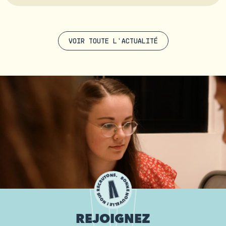
VOIR TOUTE L'ACTUALITÉ
O
T
U
N
R
C
S
.
E
R
B
S
O
U
N
O
N
N
E
!
N
E
O
L
L
U
E
V
REJOIGNEZ