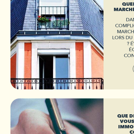
QUEL
MARCHÉ
DA
COMPLI
MARCH
LORS DU 
? 
É
CON
QUE D
VOUS
IMMOB
C