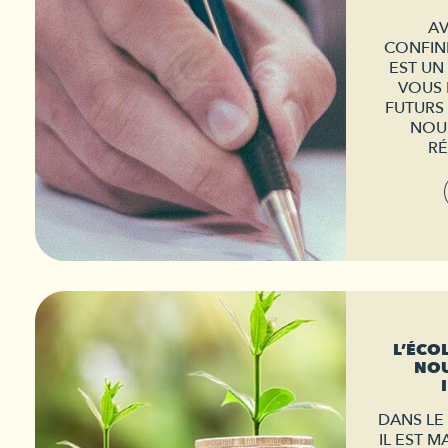
AV
CONFIN
EST UN
VOUS 
FUTURS 
NOU
RÉ
L’ÉCO
NOU
DANS LE
IL EST 